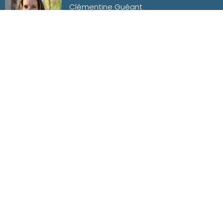
Clémentine Guéant
03 67 18 17 32
Direction adjointe
Contacter par mail
BONDUES
Delphine Desrousseaux
03 66 32 53 45
Directrice du domaine
Contacter par mail